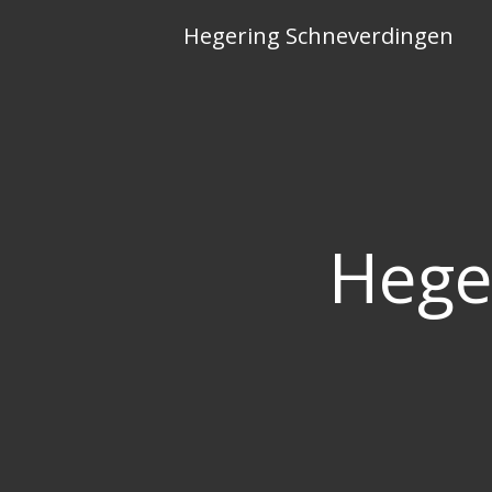
Skip
Hegering Schneverdingen
to
content
Hege