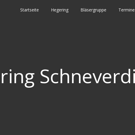
Startseite
Hegering
Bläsergruppe
Termine
ring Schneverd